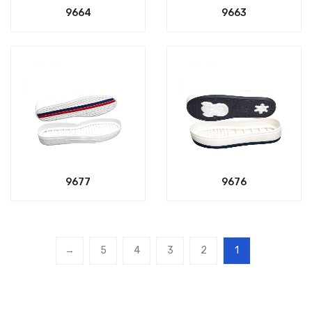
9664
9663
9677
9676
→
5
4
3
2
1