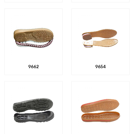
9662
9654