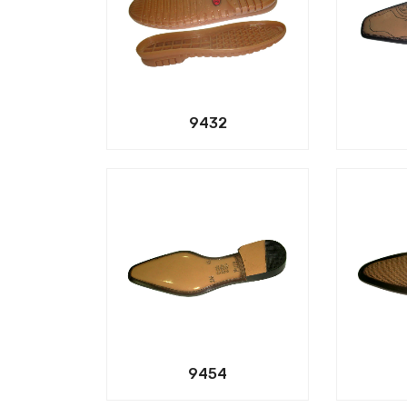
9432
9454