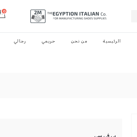
0
الرئيسية
من نحن
حريمي
رجالي
بي في سي