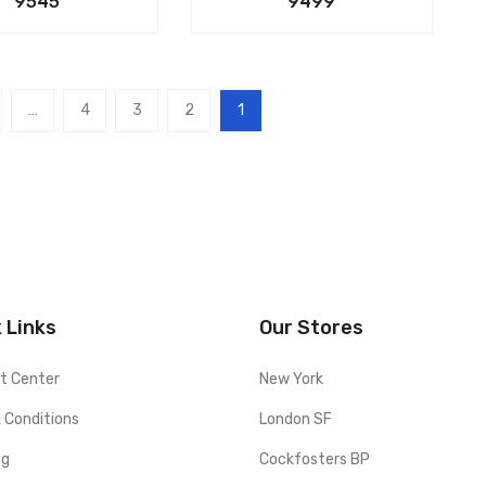
9545
9499
…
4
3
2
1
 Links
Our Stores
t Center
New York
 Conditions
London SF
ng
Cockfosters BP