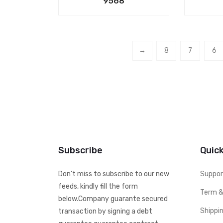
9568
→
8
7
6
Subscribe
Quick
Don’t miss to subscribe to our new
Suppor
feeds, kindly fill the form
Term &
below.Company guarante secured
Shippi
transaction by signing a debt