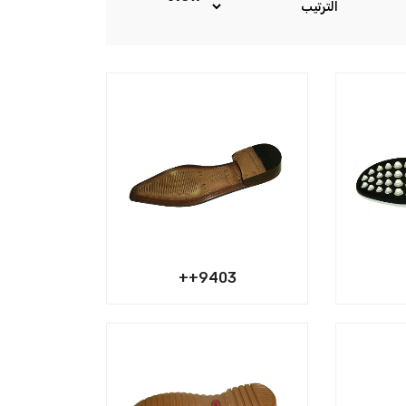
9403++